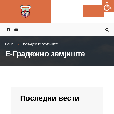
Пребарај:
Skip
to
content
HOME
Е-ГРАДЕЖНО ЗЕМЈИШТЕ
Е-Градежно земјиште
Последни вести